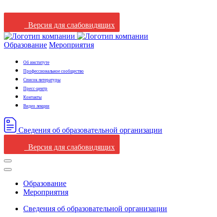
Версия для слабовидящих
Образование
Мероприятия
Об институте
Профессиональное сообщество
Список литературы
Пресс-центр
Контакты
Видео лекции
Сведения oб oбразовательной oрганизации
Версия для слабовидящих
Образование
Мероприятия
Сведения oб oбразовательной oрганизации