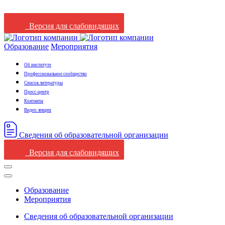
Версия для слабовидящих
Образование
Мероприятия
Об институте
Профессиональное сообщество
Список литературы
Пресс-центр
Контакты
Видео лекции
Сведения oб oбразовательной oрганизации
Версия для слабовидящих
Образование
Мероприятия
Сведения oб oбразовательной oрганизации