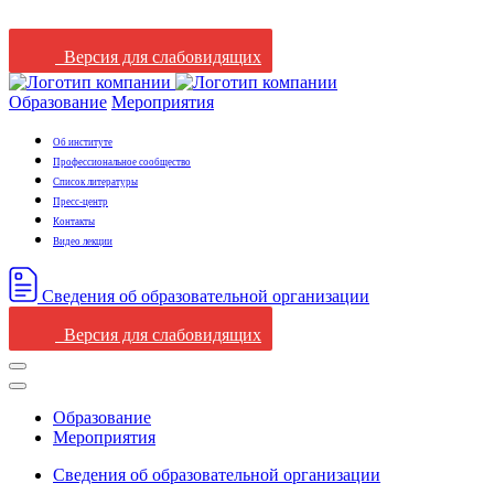
Версия для слабовидящих
Образование
Мероприятия
Об институте
Профессиональное сообщество
Список литературы
Пресс-центр
Контакты
Видео лекции
Сведения oб oбразовательной oрганизации
Версия для слабовидящих
Образование
Мероприятия
Сведения oб oбразовательной oрганизации