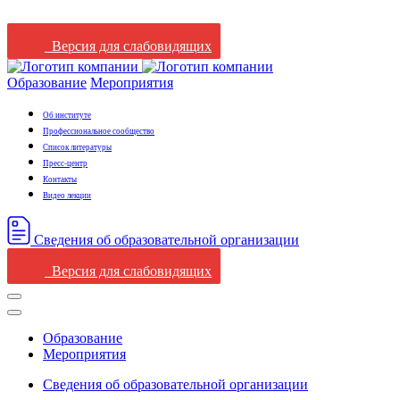
Версия для слабовидящих
Образование
Мероприятия
Об институте
Профессиональное сообщество
Список литературы
Пресс-центр
Контакты
Видео лекции
Сведения oб oбразовательной oрганизации
Версия для слабовидящих
Образование
Мероприятия
Сведения oб oбразовательной oрганизации