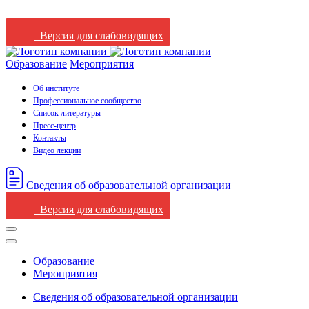
Версия для слабовидящих
Образование
Мероприятия
Об институте
Профессиональное сообщество
Список литературы
Пресс-центр
Контакты
Видео лекции
Сведения oб oбразовательной oрганизации
Версия для слабовидящих
Образование
Мероприятия
Сведения oб oбразовательной oрганизации