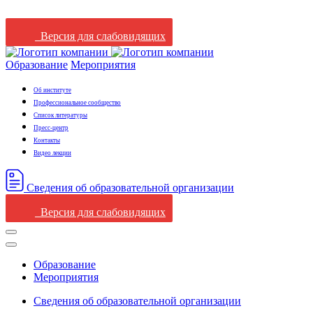
Версия для слабовидящих
Образование
Мероприятия
Об институте
Профессиональное сообщество
Список литературы
Пресс-центр
Контакты
Видео лекции
Сведения oб oбразовательной oрганизации
Версия для слабовидящих
Образование
Мероприятия
Сведения oб oбразовательной oрганизации