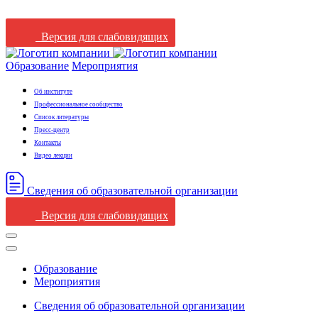
Версия для слабовидящих
Образование
Мероприятия
Об институте
Профессиональное сообщество
Список литературы
Пресс-центр
Контакты
Видео лекции
Сведения oб oбразовательной oрганизации
Версия для слабовидящих
Образование
Мероприятия
Сведения oб oбразовательной oрганизации