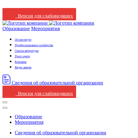
Версия для слабовидящих
Образование
Мероприятия
Об институте
Профессиональное сообщество
Список литературы
Пресс-центр
Контакты
Видео лекции
Сведения oб oбразовательной oрганизации
Версия для слабовидящих
Образование
Мероприятия
Сведения oб oбразовательной oрганизации