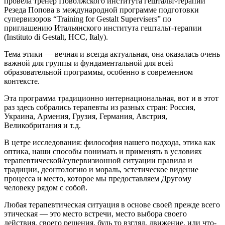
провела тренер Поволжского института гештальт-терапии
Резеда Попова в международной программе подготовки
супервизоров “Training for Gestalt Supervisers” по
приглашению Итальянского института гештальт-терапии
(Instituto di Gestalt, HCC, Italy).
Тема этики — вечная и всегда актуальная, она оказалась очень
важной для группы и фундаментальной для всей
образовательной программы, особенно в современном
контексте.
Эта программа традиционно интернациональная, вот и в этот
раз здесь собрались терапевты из разных стран: Россия,
Украина, Армения, Грузия, Германия, Австрия,
Великобритания и т.д.
В цетре исследования: философия нашего подхода, этика как
оптика, наши способы понимать и применять в условиях
терапевтической/супервизионной ситуации правила и
традиции, деонтологию и мораль, эстетическое видение
процесса и место, которое мы предоставляем Другому
человеку рядом с собой.
Любая терапевтическая ситуация в основе своей прежде всего
этическая — это место встречи, место выбора своего
действия, своего решения, будь то взгляд, движение, или что-